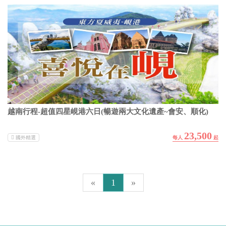
越南行程-超值四星峴港六日(暢遊兩大文化遺產~會安、順化)
23,500
國外精選
«
1
»