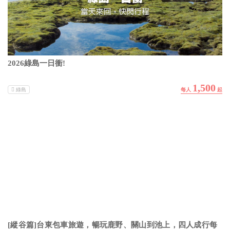
2026綠島一日衝!
1,500
綠島
[縱谷篇]台東包車旅遊，暢玩鹿野、關山到池上，四人成行每