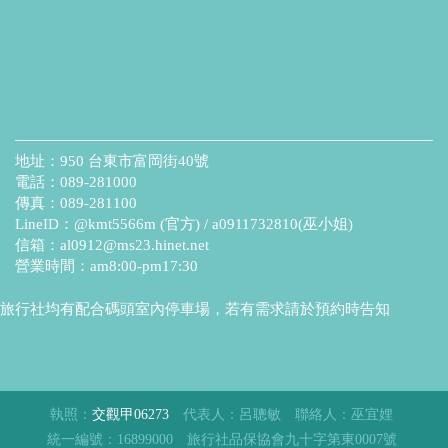
地址：950 台東市富岡街40號
電話：089-281000
傳真：089-281100
LineID：@kmt5566m (官方) / a0911732810(巫小姐)
信箱：
al0912@ms23.hinet.net
營業時間：am8:00-pm17:30
旅行社均有配合碼頭室內停車場，若有需求請於預約時告知
執照：
交觀甲06273
代表人：呂聰敏
聯絡人：巫宜娌
統一編號：16899000
旅行社品保協會九十字第東0007號